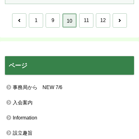
前
次
1
9
11
12
10
へ
へ
ページ
事務局から NEW 7/6
入会案内
Information
設立趣旨